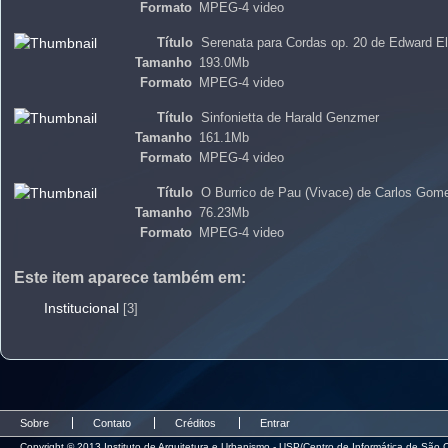
Formato
MPEG-4 video
Título
Serenata para Cordas op. 20 de Edward El
Tamanho
193.0Mb
Formato
MPEG-4 video
Título
Sinfonietta de Harald Genzmer
Tamanho
161.1Mb
Formato
MPEG-4 video
Título
O Burrico de Pau (Vivace) de Carlos Gom
Tamanho
76.23Mb
Formato
MPEG-4 video
Este item aparece também em:
Institucional
[3]
Sobre
Contato
Créditos
Entrar
Copyright © 2013 Instituto de Arquitetura e Urbanismo - USP/Centro de Informática de São C