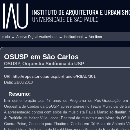
Início
→
Acervo Digital Audiovisual
→
Institucional
→
Ver item
OSUSP em São Carlos
OSUSP, Orquestra Sinfônica da USP
http://repositorio.iau.usp.br/handle/RIIAU/301
URI:
Data:
21/08/2018
Resumo:
Em comemoração aos 47 anos do Programa de Pós-Graduação em A
Orquestra de Cordas da OSUSP apresentou-se no Teatro Municipal de São
A apresentação contou com solos da musicista Paula Manso ao flautim. No
4: Prelúdio de Heitor Villa-Lobos; Pastoral do músico e arquivista da O
Guerra-Peixe; Concerto para Flautim e Cordas em Dó Maior de Antonio Vi
Edward Elgar; Sinfonietta de Harald Genzmer e Burrico de Pau de Antôni